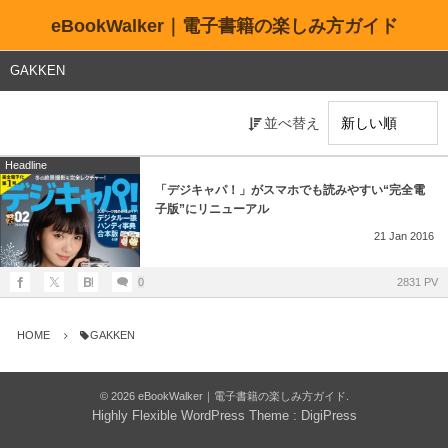
eBookWalker｜電子書籍の楽しみ方ガイド
GAKKEN
並べ替え
Headline
「デジキャパ！」がスマホでも読みやすい“完全電
子版”にリニューアル
21
Jan
2016
0
2831 PV
HOME
GAKKEN
©
2026
eBookWalker｜電子書籍の楽しみ方ガイド
.
Highly Flexible WordPress Theme :
DigiPress