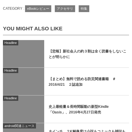
CATEGORY :
eBookレビュー
アクセサリ
特集
YOU MIGHT ALSO LIKE
Headline
【悲報】新社会人の約３割は全く読書をしないこ
とが明らかに
Headline
【まとめ】無料で読める防災関連書籍 ＃
2016/4/21 ２誌追加
Headline
史上最軽量＆長時間駆動の新型Kindle
「Oasis」、2016年4月27日発売
android関連ニュース
８インチ、２K解像度は小説もコミックも雑誌も