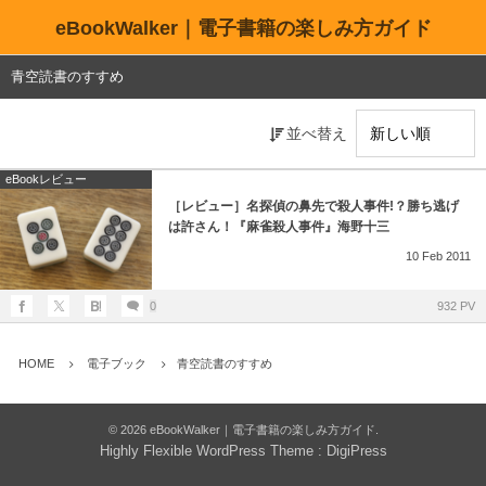
eBookWalker｜電子書籍の楽しみ方ガイド
青空読書のすすめ
並べ替え
eBookレビュー
［レビュー］名探偵の鼻先で殺人事件!？勝ち逃げ
は許さん！『麻雀殺人事件』海野十三
10
Feb
2011
0
932 PV
HOME
電子ブック
青空読書のすすめ
©
2026
eBookWalker｜電子書籍の楽しみ方ガイド
.
Highly Flexible WordPress Theme :
DigiPress