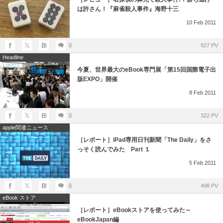
は許さん！『麻雀殺人事件』海野十三
10
Feb
2011
0
927 PV
Headline
今夏、世界最大のeBook専門展「第15回国際電子出
版EXPO」開催
8
Feb
2011
0
322 PV
apple関連ニュース
［レポート］iPad専用日刊新聞「The Daily」をさ
っそく読んでみた Part １
5
Feb
2011
0
498 PV
eBook ストア
［レポート］eBookストアを使ってみた～
eBookJapan編