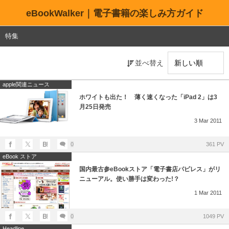
eBookWalker｜電子書籍の楽しみ方ガイド
特集
並べ替え
apple関連ニュース
ホワイトも出た！ 薄く速くなった「iPad 2」は3
月25日発売
3
Mar
2011
0
361 PV
eBook ストア
国内最古参eBookストア「電子書店パピレス」がリ
ニューアル。使い勝手は変わった!？
1
Mar
2011
0
1049 PV
Headline