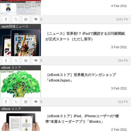
4
Feb
2011
0
1541 PV
apple関連ニュース
［ニュース］世界初!？ iPadで購読する日刊新聞紙
が正式スタート（ただし英字）
3
Feb
2011
0
334 PV
eBook ストア
［eBookストア］世界最大のマンガショップ
「eBookJapan」
3
Feb
2011
0
313 PV
eBook ストア
［eBookストア］iPad、iPhoneユーザーの“標
準”本屋＆リーダーアプリ「iBooks」
2
Feb
2011