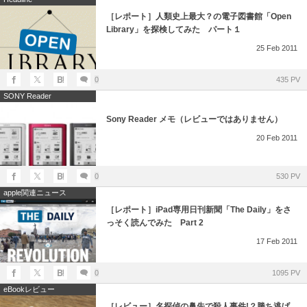
［レポート］人類史上最大？の電子図書館「Open
Library」を探検してみた パート１
25
Feb
2011
0
435 PV
SONY Reader
Sony Reader メモ（レビューではありません）
20
Feb
2011
0
530 PV
apple関連ニュース
［レポート］iPad専用日刊新聞「The Daily」をさ
っそく読んでみた Part 2
17
Feb
2011
0
1095 PV
eBookレビュー
［レビュー］名探偵の鼻先で殺人事件!？勝ち逃げ