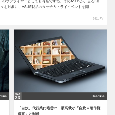
ne」のサプライヤーとしても有名ですね。そのASUSが、去る3月
々を対象に、ASUS製品のタッチ＆トライイベントを開...
3811 PV
MAR
dline
Headline
23
「自炊」代行業に暗雲!? 最高裁が「自炊＝著作権
侵害」と判断