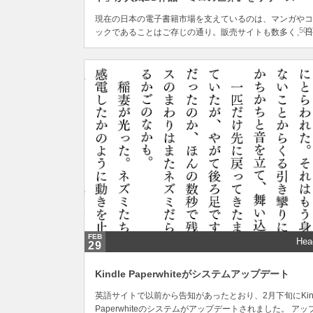
現在の日本の電子書籍市場を支えているのは、マンガやコ
500
ックであることはご存じの通り。販売サイトも数多く、日
繰り広げられているポイント配布合戦と相まって、どこで
入するか毎回悩んでしまうという方も少なくないでしょう
しかし見方を変えれば、どこで買っても大差ないという言
方もできるかもしれません。 そんな数あるコミッ...
FEB
Hea
29
Kindle Paperwhiteがシステムアップデート
英語サイトで以前から告知があったとおり、2月下旬にKind
Paperwhiteのシステムがアップデートされました。 アッ