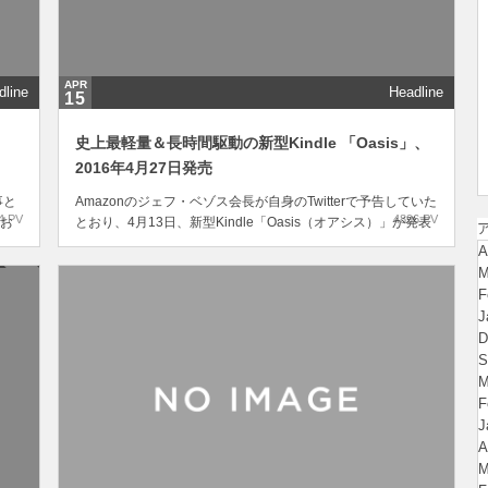
APR
dline
Headline
15
史上最軽量＆長時間駆動の新型Kindle 「Oasis」、
2016年4月27日発売
事と
Amazonのジェフ・ベゾス会長が自身のTwitterで予告していた
4 PV
4896 PV
お
とおり、4月13日、新型Kindle「Oasis（オアシス）」が発表
ませ
されました。Kindle Oasisは、現在販売されているKindleシリ
A
防災
ーズの最上位機種という位置づけになります。気になるスペ
M
な
ックは、先に販売されている「Kindle Voyage」...
F
J
D
S
M
F
J
A
M