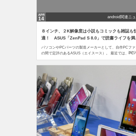
APR
android関連ニ
14
８インチ、２K解像度は小説もコミックも雑誌も
適！ ASUS「ZenPad S 8.0」で読書ライフを満..
パソコンやPCパーツの製造メーカーとして、自作PCファ
2020
の間で定評のあるASUS（エイスース）。 最近では、PC
ツよりも、高性能で低価格なSIMフリースマートフォン
「Zenfone」シリーズでその名前を知ったという人も多い
でしょう。 そのASUS社が「デザインにも機能にも妥協な
し」と胸を張る液晶タブレットのフラ...