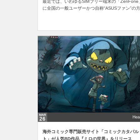
最近では、いわゆるSIMフリー端末の「ZenFo
に全国の一般ユーザーかつ自称“ASUSファン”の方
MAR
Hea
26
海外コミック専門販売サイト「コミックカタパル
ト」が人気BD作品『ミロの世界』をリリース