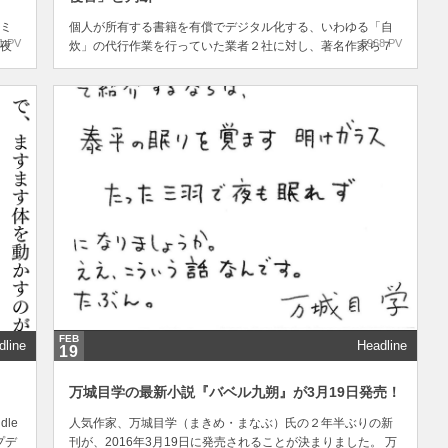
ミ
個人が所有する書籍を有償でデジタル化する、いわゆる「自
1 PV
5968 PV
夜
炊」の代行作業を行っていた業者２社に対し、著名作家ら７
購
人が「サービスが著作権侵害である」と提訴していた件につ
。
いて、2016年３月18日、最高裁判所は“著作権侵害”を認め、
い
業者側の上告を棄却しました。 今回の訴訟は、書籍を複製す
る主体が業者なのか個人なのかの判断が争点...
FEB
dline
Headline
19
万城目学の最新小説『バベル九朔』が3月19日発売！
le
人気作家、万城目学（まきめ・まなぶ）氏の２年半ぶりの新
プデ
刊が、2016年3月19日に発売されることが決まりました。 万