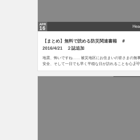
APR
Hea
16
【まとめ】無料で読める防災関連書籍 ＃
2016/4/21 ２誌追加
地震、怖いですね…… 被災地区にお住まいの皆さまの無
519
安全、そして一日でも早く平穏な日が訪れることを心より
祈りしています。 筆者の住む関東地方も他人事ではあり
ん。いつか必ず来ると言われている大地震。 だからこそ
の準備をしておくことは最重要課題なのですが、恥ずかし
がら日々の忙しさに追われてついつい後回しにし...