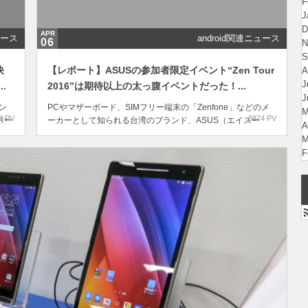
F
J
D
APR
ュース
android関連ニュース
06
N
S
快
【レポート】ASUSの参加者限定イベント“Zen Tour
A
J
.
2016”は期待以上の太っ腹イベントだった！...
J
ン
PCやマザーボード、SIMフリー端末の「Zenfone」などのメ
M
8 PV
3874 PV
パー
ーカーとして知られる台湾のブランド、ASUS（エイスー
A
ス）。 そのASUSが、2016年3月に全国の“ASUSファン”の
M
こと
方々を対象に開催した、ASUS製品のタッチ＆トライイベン
F
ト“Zen Tour 2016”のレポート後編をお届けします。解像度、
画質、サウ...