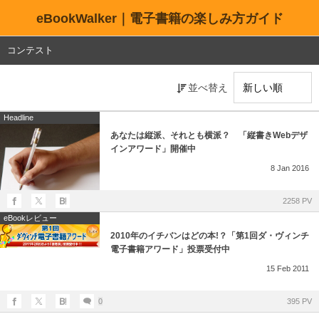
eBookWalker｜電子書籍の楽しみ方ガイド
コンテスト
並べ替え
Headline
あなたは縦派、それとも横派？ 「縦書きWebデザ
インアワード」開催中
8
Jan
2016
2258 PV
eBookレビュー
2010年のイチバンはどの本!？「第1回ダ・ヴィンチ
電子書籍アワード」投票受付中
15
Feb
2011
0
395 PV