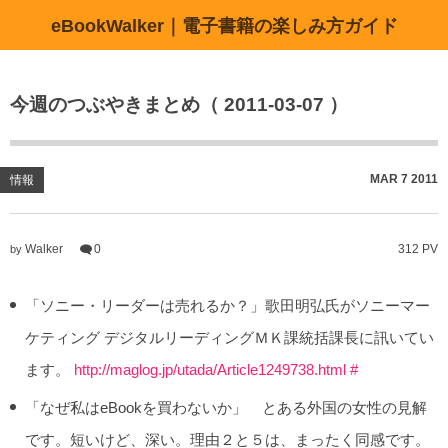
eBookWalker｜電子書籍の楽しみ方ガイド
今週のつぶやきまとめ（ 2011-03-07 ）
MAR
7
2011
情報
Walker
0
312 PV
by
「ソニー・リーダーは売れるか？」歌田明弘氏がソニーマー
ケティング デジタルリーディングＭＫ課統括課長に訊いてい
ます。
http://maglog.jp/utada/Article1249738.html
#
「なぜ私はeBookを買わないか」 とある外国の女性の見解
です。短いけど、深い。理由２と５は、まったく同感です。