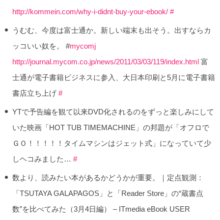
http://kommein.com/why-i-didnt-buy-your-ebook/
#
うむむ、今度は富士通か。新しい端末も出そう。出すならカ
ッコいい奴を。 #
mycomj
http://journal.mycom.co.jp/news/2011/03/03/119/index.html
富
士通が電子書籍ビジネスに参入、大日本印刷と5月に電子書籍
書店立ち上げ
#
YTで予告編を観て以来DVD化されるのをずっと楽しみにして
いた映画「HOT TUB TIMEMACHINE」の邦題が「オフロで
ＧＯ！！！！！タイムマシンはジェット式」になっていて少
しヘコみました…
#
数より、読みたい本があるかどうかが重要。｜定点観測：
「TSUTAYA GALAPAGOS」と「Reader Store」の“蔵書点
数”を比べてみた（3月4日編） – ITmedia eBook USER