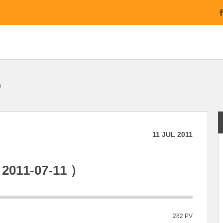
 ）
11
JUL
2011
1-07-11 ）
282 PV