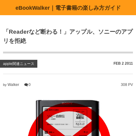
eBookWalker｜電子書籍の楽しみ方ガイド
「Readerなど断わる！」アップル、ソニーのアプ
リを拒絶
FEB
2
2011
apple関連ニュース
Walker
0
308 PV
by