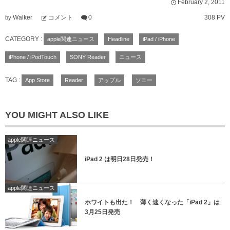
February
2
,
2011
Walker
コメント
0
308 PV
by
CATEGORY :
apple関連ニュース
Headline
iPad / iPhone
iPhone / iPodTouch
SONY Reader
ニュース
TAG :
App Store
Reader
アップル
ソニー
YOU MIGHT ALSO LIKE
apple関連ニュース
iPad 2 は明日28日発売！
apple関連ニュース
ホワイトも出た！ 薄く速くなった「iPad 2」は
3月25日発売