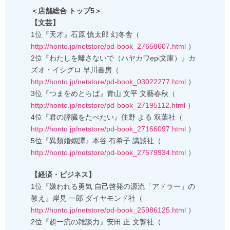
＜店舗総合 トップ5＞
【文芸】
1位『天才』石原 慎太郎 幻冬舎（
http://honto.jp/netstore/pd-book_27658607.html
）
2位『わたしを離さないで（ハヤカワepi文庫）』カ
ズオ・イシグロ 早川書房（
http://honto.jp/netstore/pd-book_03022277.html
）
3位『つまをめとらば』青山 文平 文藝春秋（
http://honto.jp/netstore/pd-book_27195112.html
）
4位『君の膵臓をたべたい』住野 よる 双葉社（
http://honto.jp/netstore/pd-book_27166097.html
）
5位『異類婚姻譚』本谷 有希子 講談社（
http://honto.jp/netstore/pd-book_27579934.html
）
【経済・ビジネス】
1位『嫌われる勇気 自己啓発の源流「アドラー」の
教え』岸見 一郎 ダイヤモンド社（
http://honto.jp/netstore/pd-book_25986125.html
）
2位『超一流の雑談力』安田 正 文響社（