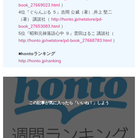
book_27669023.html
）
4位『ぐらんぶる ５』吉岡 公威（著）,井上 堅二
（著） 講談社（
http://honto.jp/netstore/pd-
book_27653083.html
）
5位『昭和元禄落語心中 ９』雲田はるこ 講談社（
http://honto.jp/netstore/pd-book_27668783.html
）
■hontoランキング
http://honto.jp/ranking
この記事が気に入ったら「いいね！」しよう