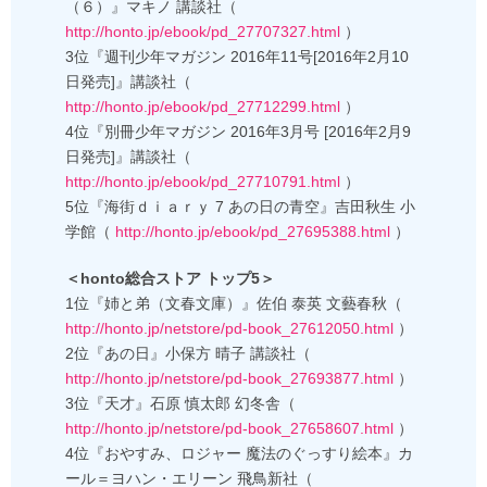
（６）』マキノ 講談社（
http://honto.jp/ebook/pd_27707327.html
）
3位『週刊少年マガジン 2016年11号[2016年2月10
日発売]』講談社（
http://honto.jp/ebook/pd_27712299.html
）
4位『別冊少年マガジン 2016年3月号 [2016年2月9
日発売]』講談社（
http://honto.jp/ebook/pd_27710791.html
）
5位『海街ｄｉａｒｙ 7 あの日の青空』吉田秋生 小
学館（
http://honto.jp/ebook/pd_27695388.html
）
＜honto総合ストア トップ5＞
1位『姉と弟（文春文庫）』佐伯 泰英 文藝春秋（
http://honto.jp/netstore/pd-book_27612050.html
）
2位『あの日』小保方 晴子 講談社（
http://honto.jp/netstore/pd-book_27693877.html
）
3位『天才』石原 慎太郎 幻冬舎（
http://honto.jp/netstore/pd-book_27658607.html
）
4位『おやすみ、ロジャー 魔法のぐっすり絵本』カ
ール＝ヨハン・エリーン 飛鳥新社（