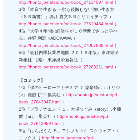
http://honto.jp/netstore/pd-book_27134597.html
）
3位『本音で生きる 一秒も後悔しない強い生き方
（ＳＢ新書）』堀江 貴文ＳＢクリエイティブ（
http://honto.jp/netstore/pd-book_27519484.html
）
4位『大学４年間の経済学が１０時間でざっと学べ
る』井堀 利宏 KADOKAWA（
http://honto.jp/netstore/pd-book_27007889.html
）
5位『会社四季報業界地図 ２０１６年版』東洋経済
新報社 （編） 東洋経済新報社（
http://honto.jp/netstore/pd-book_27263211.html
）
【コミック】
1位『僕のヒーローアカデミア ７ 爆豪勝己：オリジ
ン』堀越 耕平 集英社（
http://honto.jp/netstore/pd-
book_27643947.html
）
2位『プラチナエンド １』大場つぐみ（story）,小畑
健（art） 集英社（
http://honto.jp/netstore/pd-
book_27643959.html
）
3位『はんだくん ５』ヨシノサツキ スクウェア・エ
ニックス（
http://honto.jp/netstore/pd-