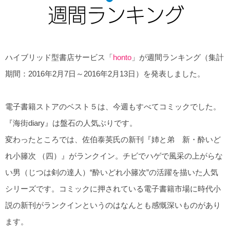
ハイブリッド型書店サービス「
honto
」が週間ランキング（集計
期間：2016年2月7日～2016年2月13日）を発表しました。
電子書籍ストアのベスト５は、今週もすべてコミックでした。
『海街diary』は盤石の人気ぶりです。
変わったところでは、佐伯泰英氏の新刊『姉と弟 新・酔いど
れ小籐次 （四）』がランクイン。チビでハゲで
風采の上がらな
い男（じつは剣の達人）“酔いどれ小籐次”の活躍を描いた人気
シリーズです。コミックに押されている電子書籍市場に時代小
説の新刊がランクインというのは
なんとも感慨深いものがあり
ます。