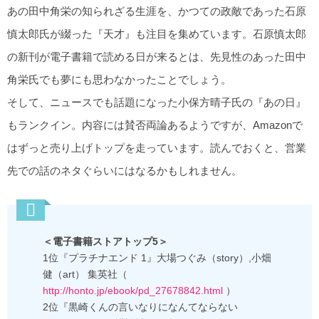
あの田中角栄の知られざる生涯を、かつての政敵であった石原
慎太郎氏が綴った『天才』も注目を集めています。石原慎太郎
の新刊が電子書籍で読める日が来るとは、先見性のあった田中
角栄氏でも夢にも思わなかったことでしょう。
そして、ニュースでも話題になった小保方晴子氏の『あの日』
もランクイン。内容には賛否両論あるようですが、Amazonで
はずっと売り上げトップを走っています。読んでおくと、営業
先での話のネタぐらいにはなるかもしれません。
＜電子書籍ストアトップ5＞
1位『プラチナエンド 1』大場つぐみ（story）,小畑
健（art） 集英社（
http://honto.jp/ebook/pd_27678842.html
）
2位『黒崎くんの言いなりになんてならない