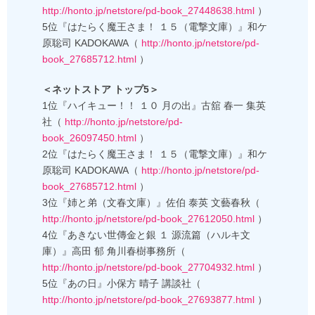
http://honto.jp/netstore/pd-book_27448638.html
）
5位『はたらく魔王さま！ １５（電撃文庫）』和ケ
原聡司 KADOKAWA（
http://honto.jp/netstore/pd-
book_27685712.html
）
＜ネットストア トップ5＞
1位『ハイキュー！！ １０ 月の出』古舘 春一 集英
社（
http://honto.jp/netstore/pd-
book_26097450.html
）
2位『はたらく魔王さま！ １５（電撃文庫）』和ケ
原聡司 KADOKAWA（
http://honto.jp/netstore/pd-
book_27685712.html
）
3位『姉と弟（文春文庫）』佐伯 泰英 文藝春秋（
http://honto.jp/netstore/pd-book_27612050.html
）
4位『あきない世傳金と銀 １ 源流篇（ハルキ文
庫）』高田 郁 角川春樹事務所（
http://honto.jp/netstore/pd-book_27704932.html
）
5位『あの日』小保方 晴子 講談社（
http://honto.jp/netstore/pd-book_27693877.html
）